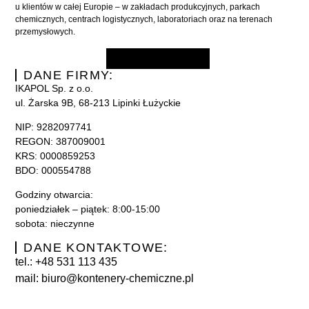
u klientów w całej Europie – w zakładach produkcyjnych, parkach
chemicznych, centrach logistycznych, laboratoriach oraz na terenach
przemysłowych.
DANE FIRMY:
IKAPOL Sp. z o.o.
ul. Żarska 9B, 68-213 Lipinki Łużyckie
NIP:
9282097741
REGON: 387009001
KRS:
0000859253
BDO: 000554788
Godziny otwarcia:
poniedziałek – piątek: 8:00-15:00
sobota: nieczynne
DANE KONTAKTOWE:
tel.: +48
531 113 435
mail:
biuro@kontenery-chemiczne.pl