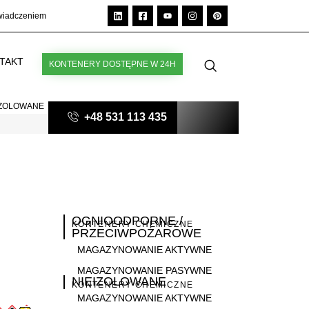
świadczeniem
TAKT
KONTENERY DOSTĘPNE W 24H
IZOLOWANE
+48 531 113 435
OGNIOODPORNE /
KONTENERY CHEMICZNE
PRZECIWPOŻAROWE
MAGAZYNOWANIE AKTYWNE
MAGAZYNOWANIE PASYWNE
NIEIZOLOWANE
KONTENERY CHEMICZNE
MAGAZYNOWANIE AKTYWNE