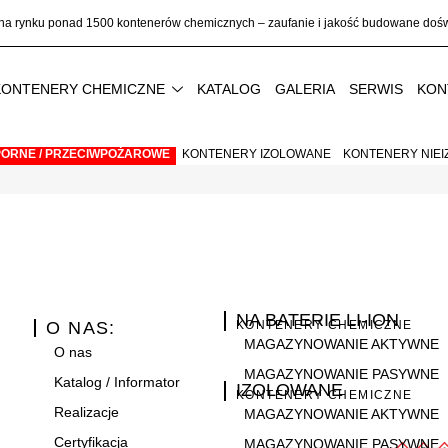
na rynku ponad
1500 kontenerów chemicznych
– zaufanie i jakość budowane do
KONTENERY CHEMICZNE
KATALOG
GALERIA
SERWIS
KON
ORNE / PRZECIWPOŻAROWE
KONTENERY IZOLOWANE
KONTENERY NIE
NA BATERIE LI-ION
O NAS:
KONTENERY CHEMICZNE
MAGAZYNOWANIE AKTYWNE
O nas
MAGAZYNOWANIE PASYWNE
Katalog / Informator
IZOLOWANE
KONTENERY CHEMICZNE
Realizacje
MAGAZYNOWANIE AKTYWNE
Certyfikacja
MAGAZYNOWANIE PASYWNE