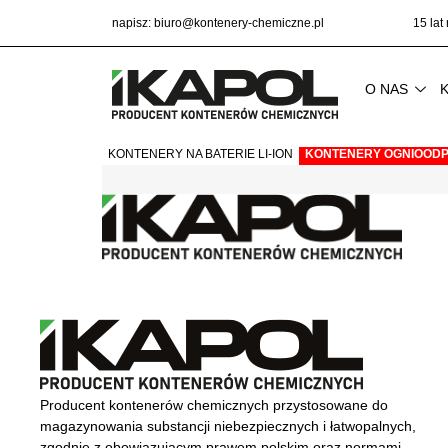
napisz:
biuro@kontenery-chemiczne.pl
15 lat
O NAS
KONTENERY NA BATERIE LI-ION
KONTENERY OGNIOODP
Producent kontenerów chemicznych przystosowane do
magazynowania substancji niebezpiecznych i łatwopalnych,
zgodnie z obowiązującym prawem polskim oraz normami