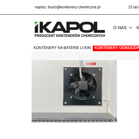
napisz:
biuro@kontenery-chemiczne.pl
15 lat
O NAS
KONTENERY NA BATERIE LI-ION
KONTENERY OGNIOODP