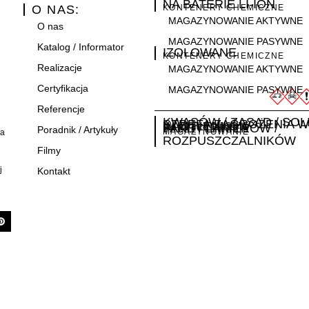
NA BATERIE LI-ION
O NAS:
KONTENERY CHEMICZNE
MAGAZYNOWANIE AKTYWNE
O nas
MAGAZYNOWANIE PASYWNE
Katalog / Informator
IZOLOWANE
KONTENERY CHEMICZNE
Realizacje
MAGAZYNOWANIE AKTYWNE
Certyfikacja
MAGAZYNOWANIE PASYWNE
Referencje
i
KWASÓW / ZASAD / SOL
STREFA ZAGROŻENIA 
NADTLENKÓW
MAGAZYNOWANIE
FARB / LAKIERÓW /
MAGAZYNOWANIE
Poradnik / Artykuły
MAGAZYNOWANIE
MAGAZYNOWANIE
ła
ROZPUSZCZALNIKÓW
Filmy
j
Kontakt