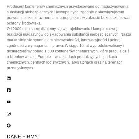
Producent kontenerów chemicznych przystosowane do magazynowania
substancji niebezpiecznych i łatwopalnych, zgodnie z obowiązującym
prawem polskim oraz normami europejskimi w zakresie bezpieczeństwa i
ochrony środowiska.
Od 2009 roku specjalizujemy się w projektowaniu i kompleksowej
realizacji magazynów do składowania substancji niebezpiecznych. Nasza
marka stała się synonimem niezawodności, innowacyjności i pełnej
zgodności z wymaganiami prawa. W ciągu 15 lat wyprodukowaliśmy i
dostarczyliśmy ponad 1 500 kontenerów chemicznych, które pracują dziś
u klientów w całej Europie – w zakładach produkcyjnych, parkach
chemicznych, centrach logistycznych, laboratoriach oraz na terenach
przemysłowych.
DANE FIRMY: