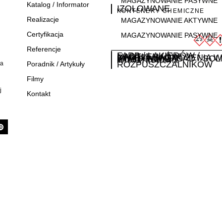
MAGAZYNOWANIE PASYWNE
Katalog / Informator
IZOLOWANE
KONTENERY CHEMICZNE
Realizacje
MAGAZYNOWANIE AKTYWNE
Certyfikacja
MAGAZYNOWANIE PASYWNE
Referencje
FARB / LAKIERÓW /
i
NADTLENKÓW
STREFA ZAGROŻENIA 
KWASÓW / ZASAD / SOL
MAGAZYNOWANIE
MAGAZYNOWANIE
MAGAZYNOWANIE
MAGAZYNOWANIE
ROZPUSZCZALNIKÓW
ła
Poradnik / Artykuły
Filmy
j
Kontakt