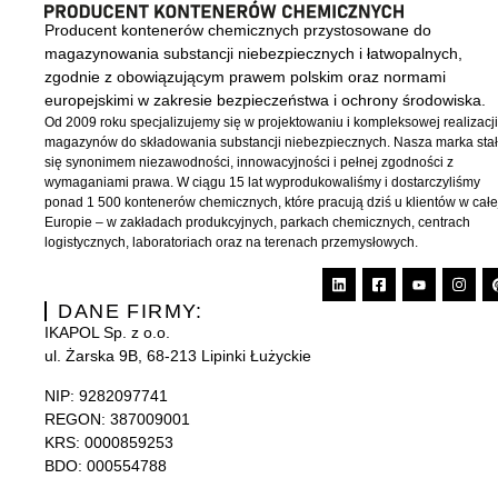
Producent kontenerów chemicznych przystosowane do
magazynowania substancji niebezpiecznych i łatwopalnych,
zgodnie z obowiązującym prawem polskim oraz normami
europejskimi w zakresie bezpieczeństwa i ochrony środowiska.
Od 2009 roku specjalizujemy się w projektowaniu i kompleksowej realizacj
magazynów do składowania substancji niebezpiecznych. Nasza marka sta
się synonimem niezawodności, innowacyjności i pełnej zgodności z
wymaganiami prawa. W ciągu 15 lat wyprodukowaliśmy i dostarczyliśmy
ponad 1 500 kontenerów chemicznych, które pracują dziś u klientów w całe
Europie – w zakładach produkcyjnych, parkach chemicznych, centrach
logistycznych, laboratoriach oraz na terenach przemysłowych.
DANE FIRMY:
IKAPOL Sp. z o.o.
ul. Żarska 9B, 68-213 Lipinki Łużyckie
NIP:
9282097741
REGON: 387009001
KRS:
0000859253
BDO: 000554788