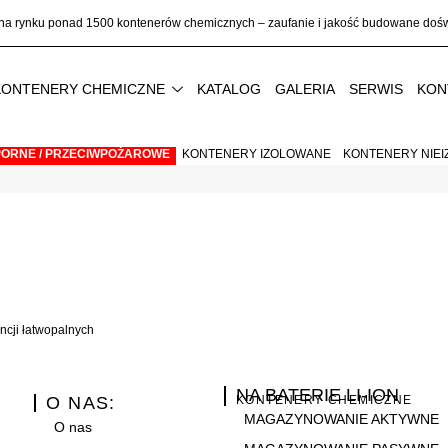
na rynku ponad
1500 kontenerów chemicznych
– zaufanie i jakość budowane do
KONTENERY CHEMICZNE
KATALOG
GALERIA
SERWIS
KON
ORNE / PRZECIWPOŻAROWE
KONTENERY IZOLOWANE
KONTENERY NIE
cji łatwopalnych
NA BATERIE LI-ION
O NAS:
KONTENERY CHEMICZNE
MAGAZYNOWANIE AKTYWNE
O nas