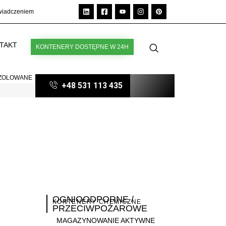
świadczeniem
TAKT
KONTENERY DOSTĘPNE W 24H
IZOLOWANE
+48 531 113 435
OGNIOODPORNE /
KONTENERY CHEMICZNE
PRZECIWPOŻAROWE
MAGAZYNOWANIE AKTYWNE