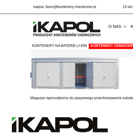
napisz:
biuro@kontenery-chemiczne.pl
15 lat
O NAS
KONTENERY NA BATERIE LI-ION
KONTENERY OGNIOODP
Magazyn ognioodporny do pasywnego przechowywania substan