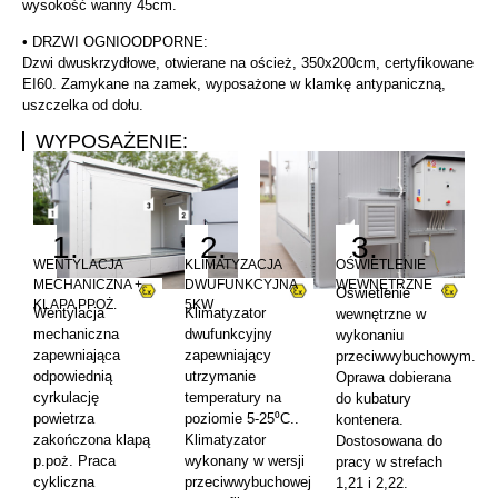
wysokość wanny 45cm.
• DRZWI OGNIOODPORNE:
Dzwi dwuskrzydłowe, otwierane na oścież, 350x200cm, certyfikowane
EI60. Zamykane na zamek, wyposażone w klamkę antypaniczną,
uszczelka od dołu.
WYPOSAŻENIE:
1.
2.
3.
WENTYLACJA
KLIMATYZACJA
OŚWIETLENIE
MECHANICZNA +
DWUFUNKCYJNA
WEWNĘTRZNE
Oświetlenie
KLAPA PPOŻ.
5KW
Wentylacja
Klimatyzator
wewnętrzne w
mechaniczna
dwufunkcyjny
wykonaniu
zapewniająca
zapewniający
przeciwwybuchowym.
odpowiednią
utrzymanie
Oprawa dobierana
cyrkulację
temperatury na
do kubatury
powietrza
poziomie
5-25⁰C
..
kontenera.
zakończona klapą
Klimatyzator
Dostosowana do
p.poż.
Praca
wykonany w wersji
pracy w strefach
cykliczna
przeciwwybuchowej
1,21 i 2,22.