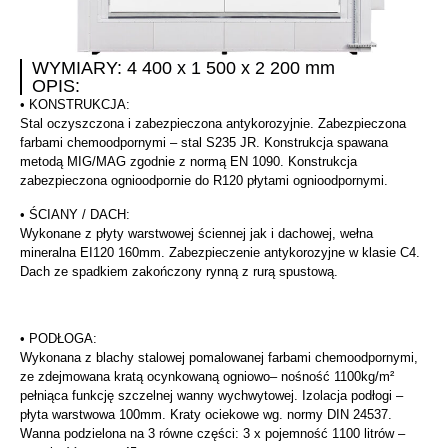
WYMIARY:
4 400 x 1 500 x 2 200 mm
OPIS:
• KONSTRUKCJA:
Stal oczyszczona i zabezpieczona antykorozyjnie. Zabezpieczona
farbami chemoodpornymi – stal S235 JR. Konstrukcja spawana
metodą MIG/MAG zgodnie z normą EN 1090.
Konstrukcja
zabezpieczona ognioodpornie do R120 płytami ognioodpornymi.
• ŚCIANY / DACH:
Wykonane z płyty warstwowej ściennej jak i dachowej, wełna
mineralna
EI120 160mm
. Zabezpieczenie antykorozyjne w klasie C4.
Dach ze spadkiem zakończony rynną z rurą spustową.
• PODŁOGA:
Wykonana z blachy stalowej pomalowanej farbami chemoodpornymi,
ze zdejmowana kratą ocynkowaną ogniowo– nośność 1100kg/m²
pełniąca funkcję szczelnej wanny wychwytowej. Izolacja podłogi –
płyta warstwowa 100mm. Kraty ociekowe wg. normy DIN 24537.
Wanna podzielona na 3 równe części: 3 x pojemność 1100 litrów –