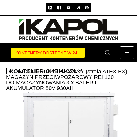
KONTENERY DOSTĘPNE W 24H
KONTENER CHEMICZNY
OGNIOODPORNY PASYWNY (strefa ATEX EX)
MAGAZYN PRZECIWPOŻAROWY REI 120
DO MAGAZYNOWANIA 3 x BATERII
AKUMULATOR 80V 930AH