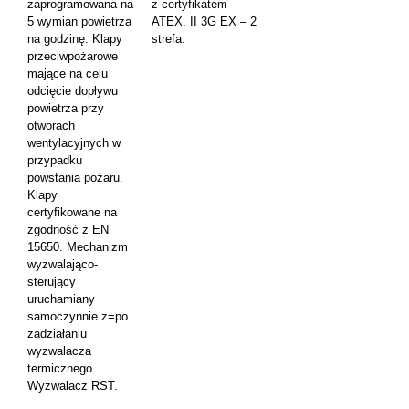
zaprogramowana na
z certyfikatem
5 wymian powietrza
ATEX. II 3G EX – 2
na godzinę.
Klapy
strefa.
przeciwpożarowe
mające na celu
odcięcie dopływu
powietrza przy
otworach
wentylacyjnych w
przypadku
powstania pożaru.
Klapy
certyfikowane na
zgodność z EN
15650.
Mechanizm
wyzwalająco-
sterujący
uruchamiany
samoczynnie z=po
zadziałaniu
wyzwalacza
termicznego.
Wyzwalacz RST.