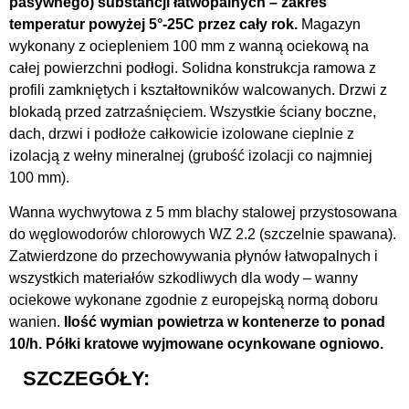
pasywnego) substancji łatwopalnych – zakres
temperatur powyżej 5°-25C przez cały rok.
Magazyn
wykonany z ociepleniem 100 mm z wanną ociekową na
całej powierzchni podłogi. Solidna konstrukcja ramowa z
profili zamkniętych i kształtowników walcowanych. Drzwi z
blokadą przed zatrzaśnięciem. Wszystkie ściany boczne,
dach, drzwi i podłoże całkowicie izolowane cieplnie z
izolacją z wełny mineralnej (grubość izolacji co najmniej
100 mm).
Wanna wychwytowa z 5 mm blachy stalowej przystosowana
do węglowodorów chlorowych WZ 2.2 (szczelnie spawana).
Zatwierdzone do przechowywania płynów łatwopalnych i
wszystkich materiałów szkodliwych dla wody – wanny
ociekowe wykonane zgodnie z europejską normą doboru
wanien.
Ilość wymian powietrza w kontenerze to ponad
10/h. Półki kratowe wyjmowane ocynkowane ogniowo.
SZCZEGÓŁY: